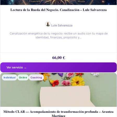
Lectura de la Rueda del Negocio. Canalización – Lule Salvarezza
Lule Salvarezza
Canalización energética de tu negocio: recibe un audio con tu mapa de
identidad, finanzas, propósito y…
66,00
€
Individual
Online
Coaching
Método CLAR — Acompañamiento de transformación profunda – Arantza
Martínez