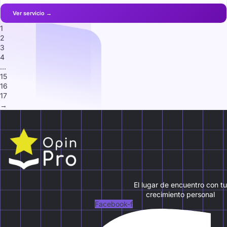
1
2
3
4
…
15
16
17
→
El lugar de encuentro con tu
crecimiento personal
Facebook-f