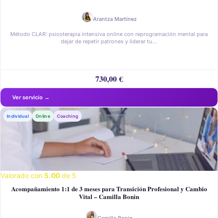
Arantza Martínez
Método CLAR: psicoterapia intensiva online con reprogramación mental para
dejar de repetir patrones y liderar tu…
730,00
€
Individual
Online
Coaching
Valorado con
5.00
de 5
Acompañamiento 1:1 de 3 meses para Transición Profesional y Cambio
Vital – Camilla Bonin