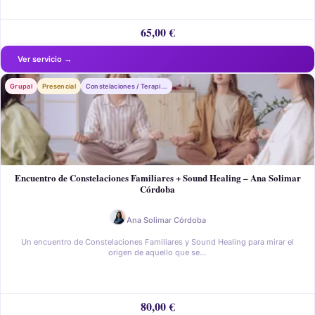
65,00
€
Grupal
Presencial
Constelaciones / Terapia Sistémica
Encuentro de Constelaciones Familiares + Sound Healing – Ana Solimar
Córdoba
Ana Solimar Córdoba
Un encuentro de Constelaciones Familiares y Sound Healing para mirar el
origen de aquello que se…
80,00
€