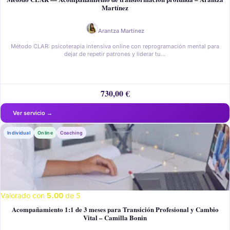
Martínez
Arantza Martínez
Método CLAR: psicoterapia intensiva online con reprogramación mental para
dejar de repetir patrones y liderar tu…
730,00
€
Individual
Online
Coaching
Valorado con
5.00
de 5
Acompañamiento 1:1 de 3 meses para Transición Profesional y Cambio
Vital – Camilla Bonin