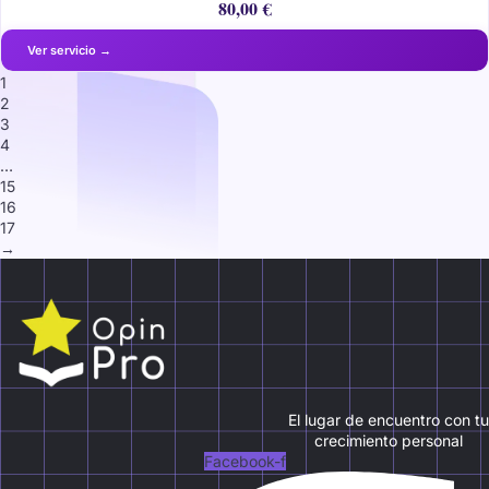
80,00
€
1
2
3
4
…
15
16
17
→
El lugar de encuentro con tu
crecimiento personal
Facebook-f