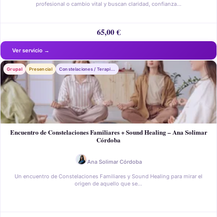
profesional o cambio vital y buscan claridad, confianza…
65,00
€
Grupal
Presencial
Constelaciones / Terapia Sistémica
Encuentro de Constelaciones Familiares + Sound Healing – Ana Solimar
Córdoba
Ana Solimar Córdoba
Un encuentro de Constelaciones Familiares y Sound Healing para mirar el
origen de aquello que se…