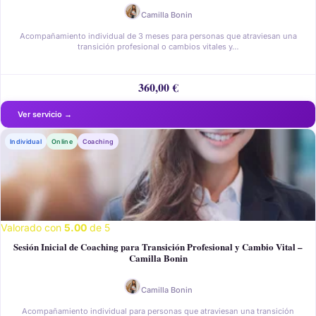
Camilla Bonin
Acompañamiento individual de 3 meses para personas que atraviesan una
transición profesional o cambios vitales y…
360,00
€
Individual
Online
Coaching
Valorado con
5.00
de 5
Sesión Inicial de Coaching para Transición Profesional y Cambio Vital –
Camilla Bonin
Camilla Bonin
Acompañamiento individual para personas que atraviesan una transición