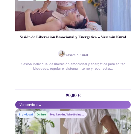
Sesión de Liberación Emocional y Energética – Yasemin Kural
Yasemin Kural
Sesión individual de liberación emocional y energética para soltar
bloqueos, regular el sistema interno y reconectar…
90,00
€
Individual
Online
Meditación / Mindfulness