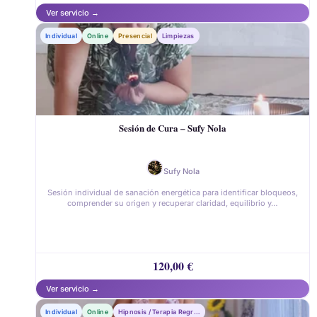
Individual
Online
Presencial
Limpiezas
Sesión de Cura – Sufy Nola
Sufy Nola
Sesión individual de sanación energética para identificar bloqueos,
comprender su origen y recuperar claridad, equilibrio y…
120,00
€
Individual
Online
Hipnosis / Terapia Regresiva