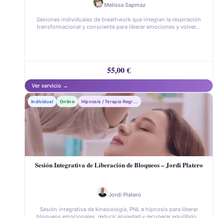
Melissa Sapmaz
Sesiones individuales de breathwork que integran la respiración
transformacional y consciente para liberar emociones y volver…
55,00
€
Individual
Online
Hipnosis / Terapia Regresiva
Sesión Integrativa de Liberación de Bloqueos – Jordi Platero
Jordi Platero
Sesión integrativa de kinesiología, PNL e hipnosis para liberar
bloqueos emocionales, reducir ansiedad y recuperar equilibrio…