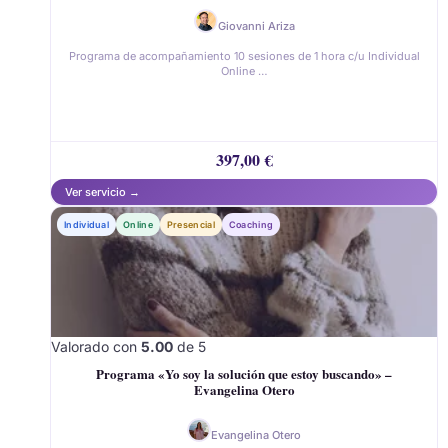
Giovanni Ariza
Programa de acompañamiento 10 sesiones de 1 hora c/u Individual
Online …
397,00
€
Individual
Online
Presencial
Coaching
Valorado con
5.00
de 5
Programa «Yo soy la solución que estoy buscando» –
Evangelina Otero
Evangelina Otero