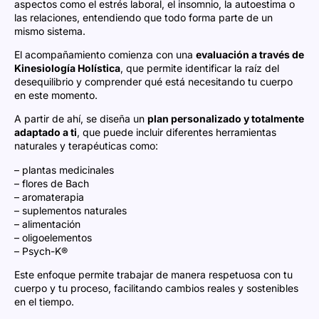
aspectos
como
el
estrés
laboral,
el
insomnio,
la
autoestima
o
las
relaciones,
entendiendo
que
todo
forma
parte
de
un
mismo
sistema.
El
acompañamiento
comienza
con
una
evaluación
a
través
de
Kinesiología
Holística
,
que
permite
identificar
la
raíz
del
desequilibrio
y
comprender
qué
está
necesitando
tu
cuerpo
en
este
momento.
A
partir
de
ahí,
se
diseña
un
plan
personalizado
y
totalmente
adaptado
a
ti
,
que
puede
incluir
diferentes
herramientas
naturales
y
terapéuticas
como:
–
plantas
medicinales
–
flores
de
Bach
–
aromaterapia
–
suplementos
naturales
–
alimentación
–
oligoelementos
–
Psych-
K®
Este
enfoque
permite
trabajar
de
manera
respetuosa
con
tu
cuerpo
y
tu
proceso,
facilitando
cambios
reales
y
sostenibles
en
el
tiempo.