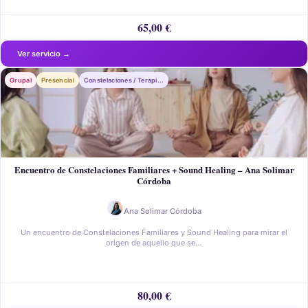
65,00
€
Grupal
Presencial
Constelaciones / Terapia Sistémica
Encuentro de Constelaciones Familiares + Sound Healing – Ana Solimar
Córdoba
Ana Solimar Córdoba
Un encuentro de Constelaciones Familiares y Sound Healing para mirar el
origen de aquello que se…
80,00
€