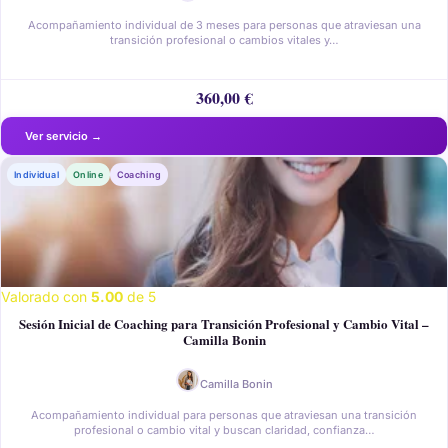
Acompañamiento individual de 3 meses para personas que atraviesan una
transición profesional o cambios vitales y…
360,00
€
Individual
Online
Coaching
Valorado con
5.00
de 5
Sesión Inicial de Coaching para Transición Profesional y Cambio Vital –
Camilla Bonin
Camilla Bonin
Acompañamiento individual para personas que atraviesan una transición
profesional o cambio vital y buscan claridad, confianza…