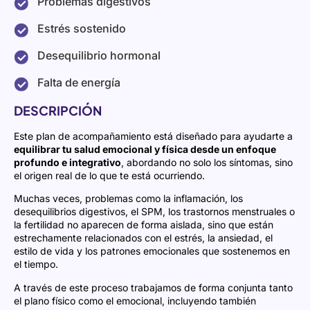
Problemas digestivos
Estrés sostenido
Desequilibrio hormonal
Falta de energía
DESCRIPCIÓN
Este
plan
de
acompañamiento
está
diseñado
para
ayudarte
a
equilibrar
tu
salud
emocional
y
física
desde
un
enfoque
profundo
e
integrativo
,
abordando
no
solo
los
síntomas,
sino
el
origen
real
de
lo
que
te
está
ocurriendo.
Muchas
veces,
problemas
como
la
inflamación,
los
desequilibrios
digestivos,
el
SPM,
los
trastornos
menstruales o
la
fertilidad
no
aparecen
de
forma
aislada,
sino
que
están
estrechamente
relacionados
con
el
estrés,
la
ansiedad,
el
estilo
de
vida
y
los
patrones
emocionales
que
sostenemos
en
el
tiempo.
A
través
de
este
proceso
trabajamos
de
forma
conjunta
tanto
el
plano
físico
como
el
emocional,
incluyendo
también