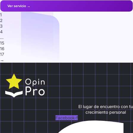
1
2
3
4
…
15
16
17
→
El lugar de encuentro con tu
crecimiento personal
Facebook-f