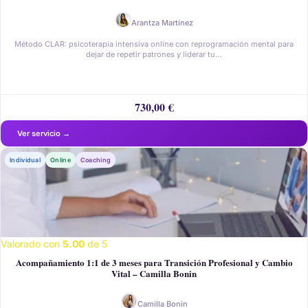
Arantza Martínez
Método CLAR: psicoterapia intensiva online con reprogramación mental para
dejar de repetir patrones y liderar tu…
730,00
€
Individual
Online
Coaching
Valorado con
5.00
de 5
Acompañamiento 1:1 de 3 meses para Transición Profesional y Cambio
Vital – Camilla Bonin
Camilla Bonin